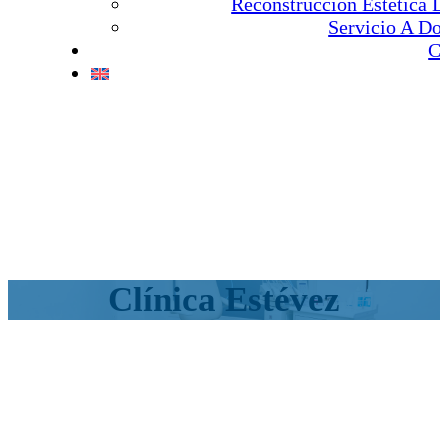
Reconstrucción Estética 
Servicio A Do
Co
Clínica Estévez