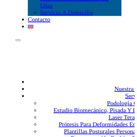
Uñas
Servicio A Domicilio
Contacto
Nuestra 
Serv
Podología G
Estudio Biomecánico, Pisada Y P
Laser Tera
Prótesis Para Deformidades E
Plantillas Posturales Persona