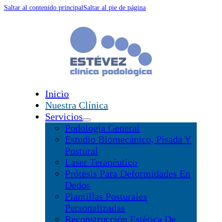
Saltar al contenido principal
Saltar al pie de página
Inicio
Nuestra Clínica
Servicios
Podología General
Estudio Biomecánico, Pisada Y
Postural
Laser Terapéutico
Prótesis Para Deformidades En
Dedos
Plantillas Posturales
Personalizadas
Reconstrucción Estética De